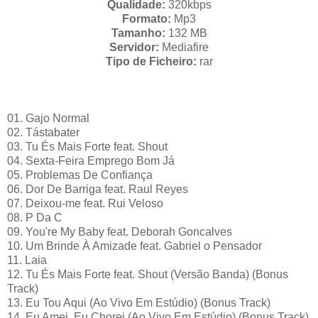
Qualidade:
320kbps
Formato:
Mp3
Tamanho:
132 MB
Servidor:
Mediafire
Tipo de Ficheiro:
rar
01. Gajo Normal
02. Tástabater
03. Tu És Mais Forte feat. Shout
04. Sexta-Feira Emprego Bom Já
05. Problemas De Confiança
06. Dor De Barriga feat. Raul Reyes
07. Deixou-me feat. Rui Veloso
08. P Da C
09. You're My Baby feat. Deborah Goncalves
10. Um Brinde À Amizade feat. Gabriel o Pensador
11. Laia
12. Tu És Mais Forte feat. Shout (Versão Banda) (Bonus
Track)
13. Eu Tou Aqui (Ao Vivo Em Estúdio) (Bonus Track)
14. Eu Amei, Eu Chorei (Ao Vivo Em Estúdio) (Bonus Track)